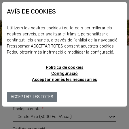
AVÍS DE COOKIES
Català |
Castellano
|
English
Utilitzem les nostres cookies i de tercers per millorar els
nostres serveis, per analitzar el trànsit, personalitzar el
contingut i els anuncis, a través de l'anàlisi de la navegació.
Pressopmar ACCEPTAR TOTES consent aquestes cookies.
Podeu obtenir més inofrmació o modificar la configuració.
FUNDACIÓ
BENEFACTORS
JOAN
Política de cookies
MIRÓ
Configuració
Acceptar nomès les necessaries
|
TRIA LA TEVA QUOTA
FES-
ACCEPTAR-LES TOTES
*
camps obligatoris
TE
Tipologia quota
*
BENEFACTOR