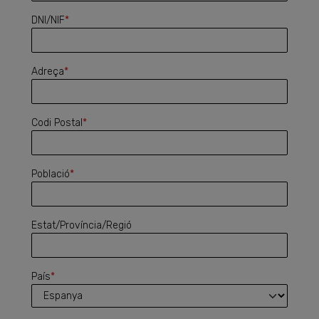
DNI/NIF
*
Adreça
*
Codi Postal
*
Població
*
Estat/Província/Regió
País
*