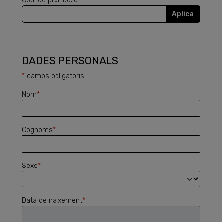
Codi de promoció
Aplica
DADES PERSONALS
*
camps obligatoris
Nom
*
Cognoms
*
Sexe
*
Data de naixement
*