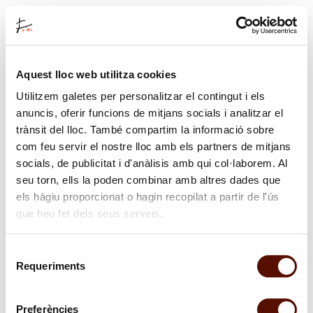
CAT |
ESP
|
ENG
|
FRA
ENTRADES
Aquest lloc web utilitza cookies
|
Aquesta activitat no està disponible actualment.
Consulteu la nostra web o truqueu-nos al 934 439 470 per a més
Utilitzem galetes per personalitzar el contingut i els
FUNDACIÓ
informació.
anuncis, oferir funcions de mitjans socials i analitzar el
JOAN
trànsit del lloc. També compartim la informació sobre
MIRÓ
com feu servir el nostre lloc amb els partners de mitjans
socials, de publicitat i d'anàlisis amb qui col·laborem. Al
seu torn, ells la poden combinar amb altres dades que
els hàgiu proporcionat o hagin recopilat a partir de l'ús
que heu fet dels seus serveis.
Selecció
Requeriments
de
consentiment
Preferències